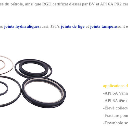
oise du pétrole, ainsi que RGD certificat d'essai par BV et API 6A PR2 cer
es
joints hydrauliques
aussi, JST's
joints de tige
et
joints tampons
sont 
applications d
-API 6A Vann
-API 6A tête 
-Élevé collect
-Fracture pom
-Downhole sc