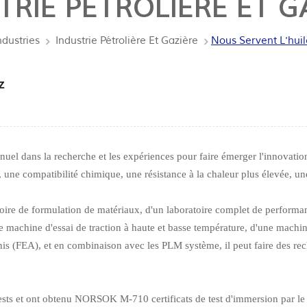
TRIE PÉTROLIÈRE ET G
ndustries
Industrie Pétrolière Et Gazière
Nous Servent L'huil
z
nuel dans la recherche et les expériences pour faire émerger l'innovation
 une compatibilité chimique, une résistance à la chaleur plus élevée, une 
oire de formulation de matériaux, d'un laboratoire complet de performa
e machine d'essai de traction à haute et basse température, d'une machin
is (FEA), et en combinaison avec les PLM système, il peut faire des re
 tests et ont obtenu NORSOK M-710 certificats de test d'immersion par l