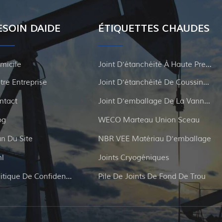
ESOIN DAIDE
ÉTIQUETTES CHAUDES
micile
Joint D'étanchéité À Haute Pression
tre Entreprise
Joint D'étanchéité De Coussinage Et De Tubulure
ntact
Joint D'emballage De La Vanne De Porte
og
WECO Marteau Union Sceau
an Du Site
NBR VEE Matériau D'emballage
l
Joints Cryogéniques
Politique De Confidentialité
Pile De Joints De Fond De Trou