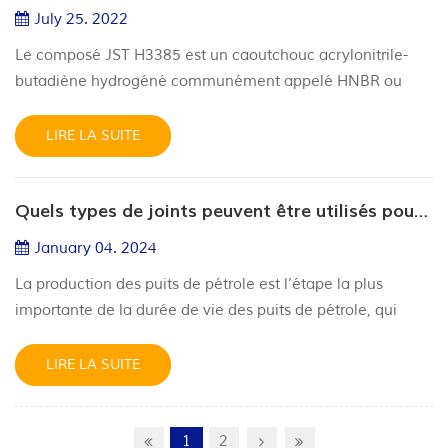
serrage métalliques offr...
July 25. 2022
Le composé JST H3385 est un caoutchouc acrylonitrile-
butadiène hydrogéné communément appelé HNBR ou
HSN, avec d'excellentes caractéristiques physiques, une
résistance à l'abrasion exceptionnelle et une résistance
LIRE LA SUITE
chimique aux fluides hydrauliques courants, aux huiles/gaz
acides (H2S) et aux pétroles bruts. Le H3385 a été optimisé
Quels types de joints peuvent être utilisés pour la production de puits de pétrole ?
pour résister au risque de décompression rapide des gaz
(RGD) ou de ...
January 04. 2024
La production des puits de pétrole est l’étape la plus
importante de la durée de vie des puits de pétrole, qui
prépare le pétrole ou le gaz naturel au traitement final en
libérant des hydrocarbures. La séparation est
LIRE LA SUITE
généralement effectuée sur le fond marin plutôt que sur la
plate-forme des puits de pétrole offshore. En plus de faire
face à des pressions de système allant jusqu'à 1 380 bars
1
2