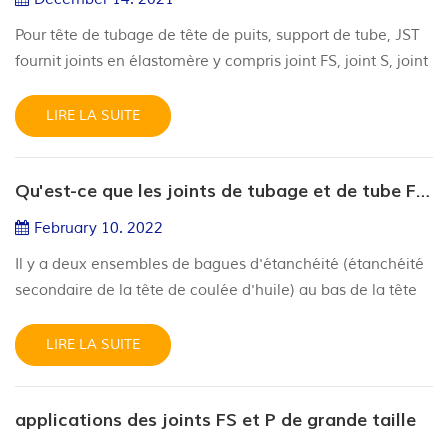
Pour tête de tubage de tête de puits, support de tube, JST
fournit joints en élastomère y compris joint FS, joint S, joint
P, joint torique , joint d'embout métallique MEC et
emballage de vis de verrouillage . Ces joints sont des
LIRE LA SUITE
éléments essentiels à l'intégrité et à la fonctionnalité de
l'équipement de tête de puits. Nous avons développé
Qu'est-ce que les joints de tubage et de tube FS ?
HNBR, FKM, AFLAS et d'autres matériaux en conséquence
qui ...
February 10. 2022
Il y a deux ensembles de bagues d'étanchéité (étanchéité
secondaire de la tête de coulée d'huile) au bas de la tête
de tuyau d'huile conventionnelle et de la tête de coulée,
qui sont utilisées pour sceller les pièces moulées
LIRE LA SUITE
suspendues au sommet. Actuellement, les joints
couramment utilisés sont le joint FS, le joint S et le joint P.
applications des joints FS et P de grande taille
La conception de S et FS joints de tête de puits exige qu'ils
pu...