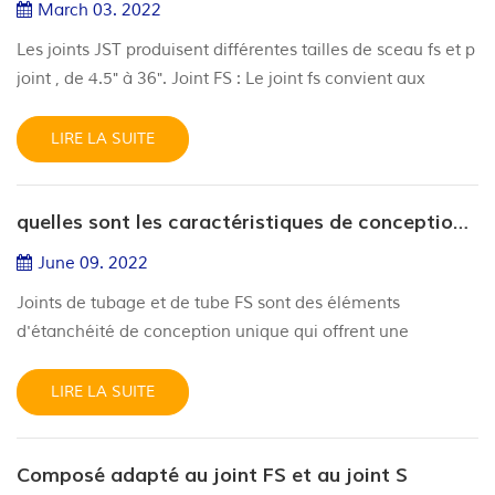
March 03. 2022
Les joints JST produisent différentes tailles de sceau fs et p
joint , de 4.5" à 36". Joint FS : Le joint fs convient aux
produits chimiques de 15 000 psi, à température nominale
LU, avec h2s/co2. Les dessins ci-dessous montrent nos
LIRE LA SUITE
dimensions de rainure de joint FS standard et le dessin du
produit. 26" sceau fs 30" sceau fs p joint : concernant le
quelles sont les caractéristiques de conception et les avantages du joint FS
joint P, JST a deux conceptions différentes. une ...
June 09. 2022
Joints de tubage et de tube FS sont des éléments
d'étanchéité de conception unique qui offrent une
excellente étanchéité dans les zones où une déflexion
élevée du joint est requise. les caractéristiques de
LIRE LA SUITE
conception de ce joint permettent au composant de
compenser les modifications de la tuyauterie, du boîtier, ou
Composé adapté au joint FS et au joint S
des pièces de grand diamètre. l'utilisation de ressorts de