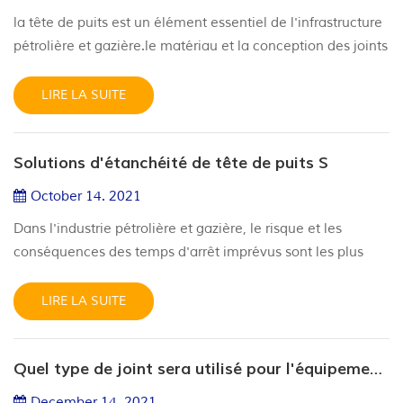
la tête de puits est un élément essentiel de l'infrastructure
pétrolière et gazière.le matériau et la conception des joints
doivent résister à des pressions aussi élevées que 15 k psi
et à des températures lu (-46 â„ƒ ~ 121 â„ ), pu (-21
LIRE LA SUITE
â„ƒ~121â„ƒ ), ou sx (-18 â„ƒ~178â„ƒ). du développement
des matériaux, la conception des joints, les tests, jusqu'à la
Solutions d'étanchéité de tête de puits S
production, jst make sceau fs et sceau pour ...
October 14. 2021
Dans l'industrie pétrolière et gazière, le risque et les
conséquences des temps d'arrêt imprévus sont les plus
importants dans les environnements extrêmes. JST s'est
depuis longtemps engagé à fournir des solutions
LIRE LA SUITE
d'étanchéité pour l'exploration et la production de pétrole
et de gaz. La tête de puits est un élément essentiel de
Quel type de joint sera utilisé pour l'équipement de tête de puits ?
l'infrastructure pétrolière et gazière. Ses matériaux
d'étanchéité doi...
December 14. 2021