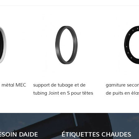
e tubage et de
garniture secondaire de tête
Joint P
nt en S pour têtes
de puits en élastomère hors
joint
ESOIN DAIDE
ÉTIQUETTES CHAUDES