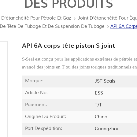
DES PRODUITS
t D'étanchéité Pour Pétrole Et Gaz
Joint D'étanchéité Pour Éq
é De Tête De Tubage Et De Suspension De Tubage
API 6A Corps
API 6A corps tête piston S joint
S-Seal est conçu pour les applications extrêmes de pétrole 
avancé des joints en T ou des joints toriques traditionnels e
Marque:
JST Seals
Article No:
ESS
Paiement:
T/T
Origine Du Produit:
China
Port Dexpédition:
Guangzhou