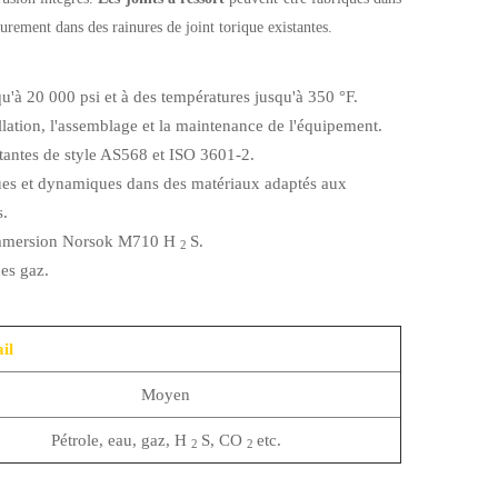
eurement dans des rainures de joint torique existantes.
u'à 20 000 psi et à des températures jusqu'à 350 °F.
llation, l'assemblage et la maintenance de l'équipement.
tantes de style AS568 et ISO 3601-2.
iques et dynamiques dans des matériaux adaptés aux
.
 d'immersion Norsok M710 H
S.
2
es gaz.
il
Moyen
Pétrole, eau, gaz, H
S, CO
etc.
2
2