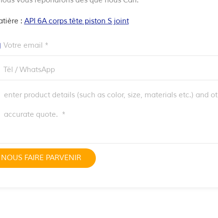
, nous vous répondrons dès que nous Can.
tière :
API 6A corps tête piston S joint