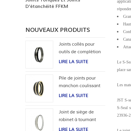
applicat
D'étanchéité FFKM
réponden
Gran
Haut
NOUVEAUX PRODUITS
Conf
Canal
Joints collés pour
Atta
outils de complétion
LIRE LA SUITE
Le S-Sea
place sa
Pile de joints pour
Les maté
manchon coulissant
d'outils de puits
LIRE LA SUITE
JST S-se
S-Seal s
Joint de siège de
23936-
robinet à tournant
sphérique haute
LIRE LA SUITE
Le joint