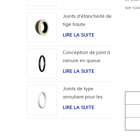
pression
une vari
bidirectionnel
Joints d'étanchéité de
tige haute
performance pour
LIRE LA SUITE
applications
hydrogène
Conception de joint à
rainure en queue
d'aronde pour tubage
LIRE LA SUITE
de tête de puits
Joints de type
annulaire pour les
tests de pression de
LIRE LA SUITE
soupape