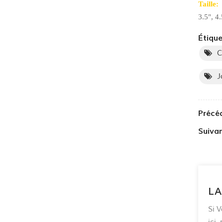
Taille:
3.5", 4.
Étique
C
J
Précé
Suivan
LA
Si V