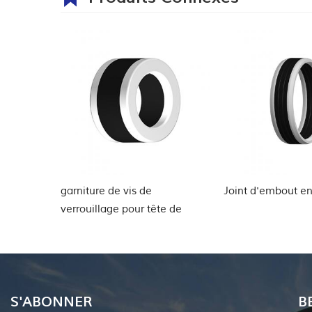
vis de
Joint d'embout en métal MEC
support d
pour tête de
tubing Joi
de puits
S'ABONNER
B