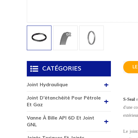
LE
CATÉGORIES
Joint Hydraulique
Joint D'étanchéité Pour Pétrole
S-Seal
e
Et Gaz
d'une co
extérieur
Vanne À Bille API 6D Et Joint
GNL
Le joint
Joints Toriques Et Joints