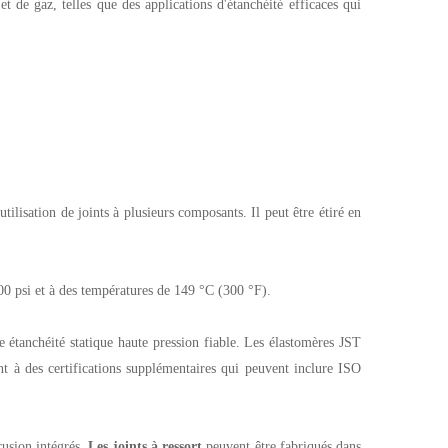
t de gaz, telles que des applications d'étanchéité efficaces qui
ilisation de joints à plusieurs composants. Il peut être étiré en
000 psi et à des températures de 149 °C (300 °F).
ne étanchéité statique haute pression fiable. Les élastomères JST
à des certifications supplémentaires qui peuvent inclure ISO
usion intégrés.
Les joints à ressort
peuvent être fabriqués dans