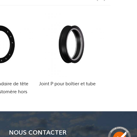
 pour boîtier et tube
tête de tubage et support de
pack
tube joint FS
puits
NOUS CONTACTER