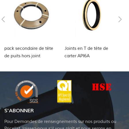
pack secondaire de tête
Joints en T de tête de
ga
de puits hors joint
carter API6A
ve
t
S'ABONNER
Pour Demandes de renseignements sur nos produits ou
Pricelist, laissez-nous s'il vous plaît et nous serons en