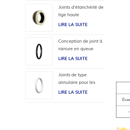
bidirectionnel
Joints d'étanchéité de
tige haute
performance pour
LIRE LA SUITE
applications
hydrogène
Conception de joint à
rainure en queue
d'aronde pour tubage
LIRE LA SUITE
de tête de puits
Joints de type
annulaire pour les
tests de pression de
LIRE LA SUITE
soupape
Écar
-
Taille: