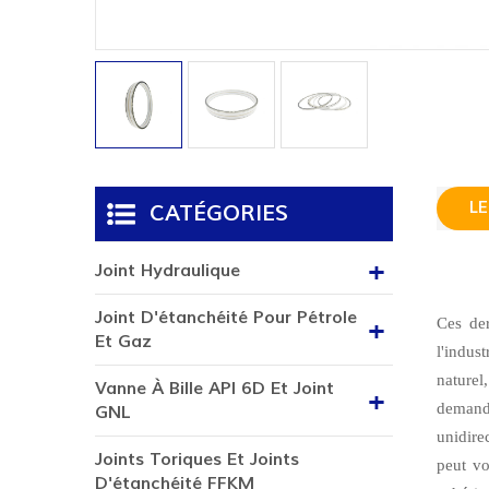
LE
CATÉGORIES
Joint Hydraulique
Joint D'étanchéité Pour Pétrole
Ces der
Et Gaz
l'indust
naturel
Vanne À Bille API 6D Et Joint
demand
GNL
unidire
Joints Toriques Et Joints
peut vo
D'étanchéité FFKM