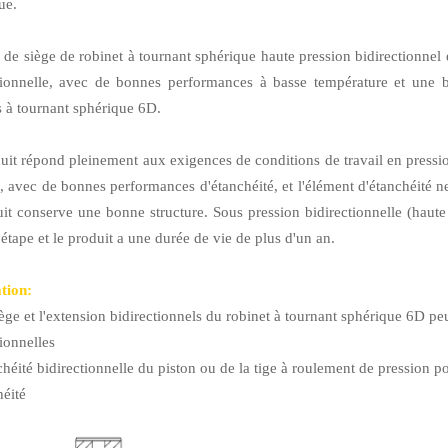
ue.
t de siège de robinet à tournant sphérique haute pression bidirectionnel e
tionnelle, avec de bonnes performances à basse température et une bon
s à tournant sphérique 6D.
uit répond pleinement aux exigences de conditions de travail en pressio
 avec de bonnes performances d'étanchéité, et l'élément d'étanchéité ne 
uit conserve une bonne structure. Sous pression bidirectionnelle (haute
étape et le produit a une durée de vie de plus d'un an.
tion:
iège et l'extension bidirectionnels du robinet à tournant sphérique 6D
peu
ionnelles
chéité bidirectionnelle du piston ou de la tige à roulement de pression po
héité