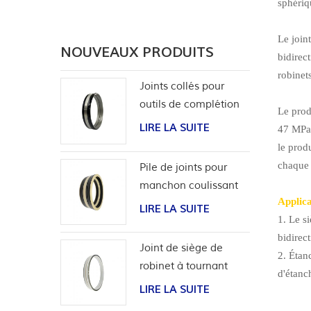
sphériq
Le join
NOUVEAUX PRODUITS
bidirec
robinet
Joints collés pour
outils de complétion
Le prod
LIRE LA SUITE
47 MPa,
le prod
chaque 
Pile de joints pour
manchon coulissant
Applica
d'outils de puits
LIRE LA SUITE
1. Le s
bidirect
Joint de siège de
2. Étan
robinet à tournant
d'étanc
sphérique haute
LIRE LA SUITE
pression