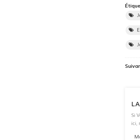
Étique
J
E
J
Suivan
LA
Si V
ici
Ma