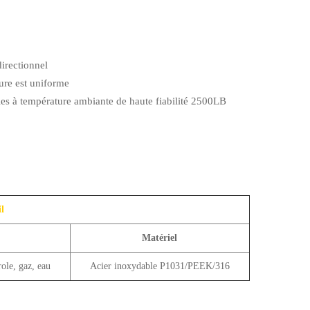
directionnel
ture est uniforme
lles à température ambiante de haute fiabilité 2500LB
il
Matériel
ole, gaz, eau
Acier inoxydable P1031/PEEK/316