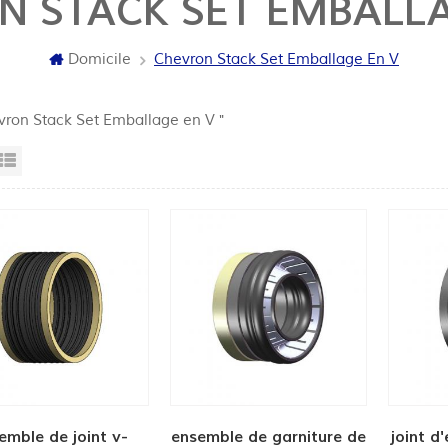
N STACK SET EMBALLA
Domicile
Chevron Stack Set Emballage En V
vron Stack Set Emballage en V "
ille
Vue de la liste
emble de joint v-
ensemble de garniture de
joint d