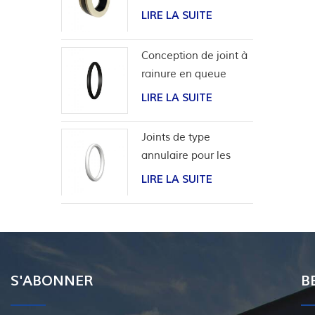
performance pour
LIRE LA SUITE
applications
hydrogène
Conception de joint à
rainure en queue
d'aronde pour tubage
LIRE LA SUITE
de tête de puits
Joints de type
annulaire pour les
tests de pression de
LIRE LA SUITE
soupape
S'ABONNER
B