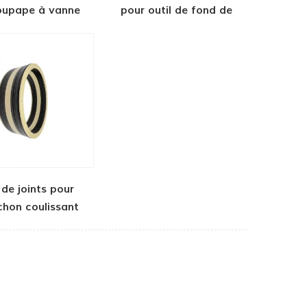
oupape à vanne
pour outil de fond de
puits
 de joints pour
hon coulissant
utils de puits