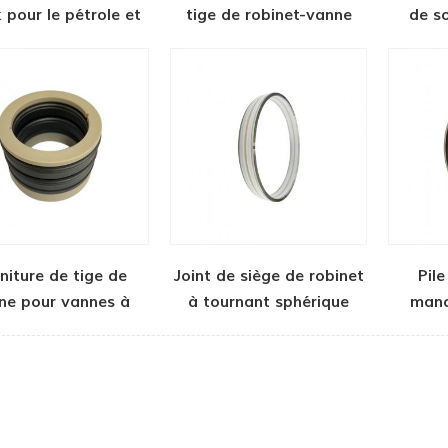
 pour le pétrole et
tige de robinet-vanne
de s
le gaz
niture de tige de
Joint de siège de robinet
Pile
ne pour vannes à
à tournant sphérique
manc
opercule FLS-R
haute pression
d'o
bidirectionnel