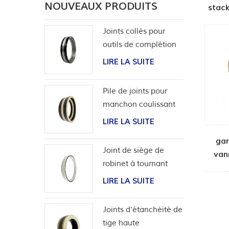
NOUVEAUX PRODUITS
stack
Joints collés pour
outils de complétion
LIRE LA SUITE
Pile de joints pour
manchon coulissant
d'outils de puits
LIRE LA SUITE
gar
Joint de siège de
van
robinet à tournant
sphérique haute
LIRE LA SUITE
pression
bidirectionnel
Joints d'étanchéité de
tige haute