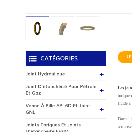
LE
CATÉGORIES
Joint Hydraulique
Joint D'étanchéité Pour Pétrole
Les joi
Et Gaz
torique 
fluide à
Vanne À Bille API 6D Et Joint
GNL
Dans l'
Joints Toriques Et Joints
a un ex
D'étanchéité FFKM