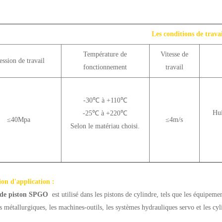
Les conditions de trava
Température de
Vitesse de
ession de travail
fonctionnement
travail
-30℃ à +110℃
Hui
-25℃ à +220℃
≤40Mpa
≤4m/s
Selon le matériau choisi.
ion d'application :
t de piston SPGO
est utilisé dans les pistons de cylindre, tels que les équipeme
 métallurgiques, les machines-outils, les systèmes hydrauliques servo et les cyli