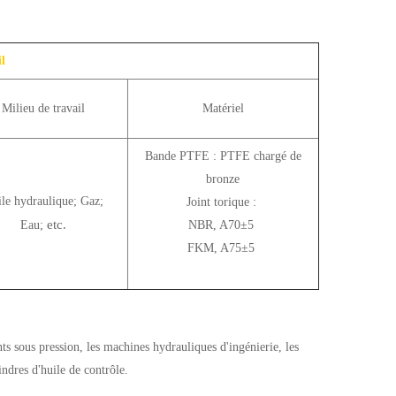
il
Milieu de travail
Matériel
Bande PTFE : PTFE chargé de
bronze
le hydraulique; Gaz;
Joint torique :
etc.
Eau;
NBR, A70±5
FKM, A75±5
nts sous pression, les machines hydrauliques d'ingénierie, les
ndres d'huile de contrôle.