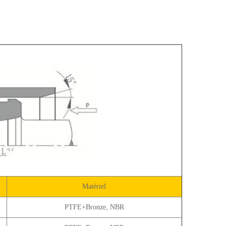
Matériel
PTFE+Bronze, NBR