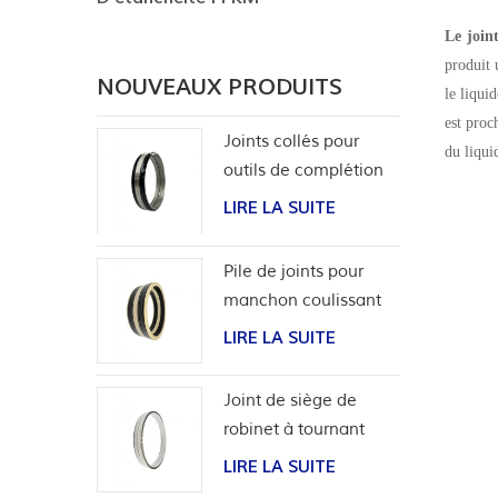
Le joi
produit 
NOUVEAUX PRODUITS
le liqui
est proc
Joints collés pour
du liquid
outils de complétion
LIRE LA SUITE
Pile de joints pour
manchon coulissant
d'outils de puits
LIRE LA SUITE
Joint de siège de
robinet à tournant
sphérique haute
LIRE LA SUITE
pression