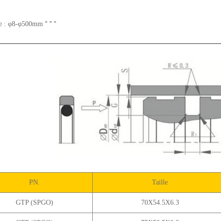
"
"
"
e : φ8-φ500mm
PN.
Taille
GTP (SPGO)
70X54.5X6.3