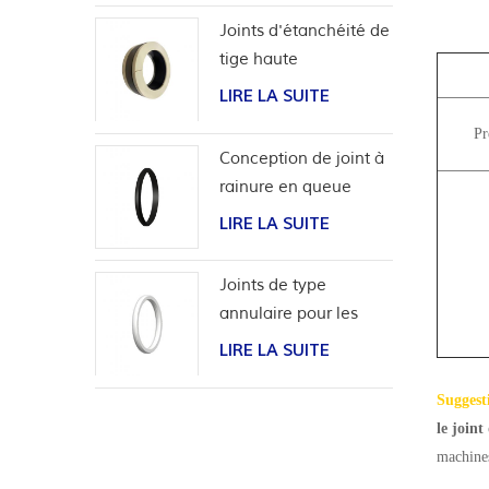
bidirectionnel
Joints d'étanchéité de
tige haute
performance pour
LIRE LA SUITE
applications
Pr
hydrogène
Conception de joint à
rainure en queue
d'aronde pour tubage
LIRE LA SUITE
de tête de puits
Joints de type
annulaire pour les
tests de pression de
LIRE LA SUITE
soupape
Suggest
le join
machines